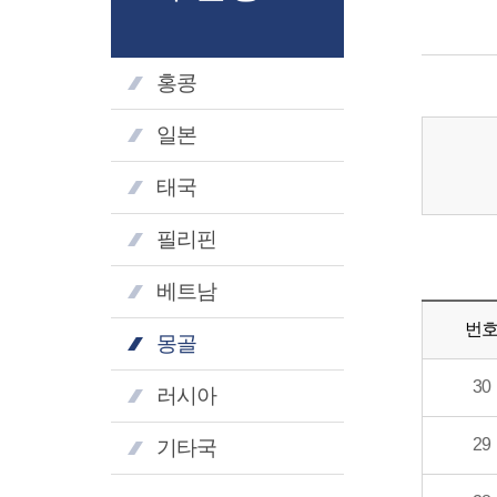
홍콩
일본
태국
필리핀
베트남
번
몽골
30
러시아
29
기타국