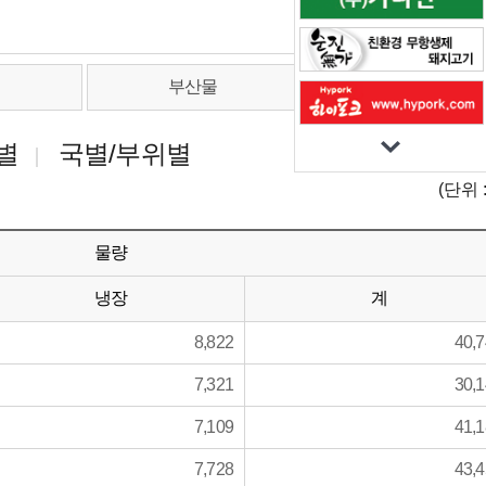
기
부산물
식육가공품
별
국별/부위별
(단위 :
물량
냉장
계
8,822
40,
7,321
30,
7,109
41,
7,728
43,