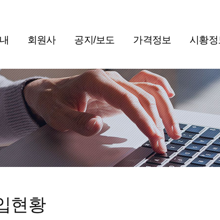
내
회원사
공지/보도
가격정보
시황정
입현황