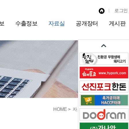
로그인
보
수출정보
자료실
공개장터
게시판
HOME
자료실
통계자료실
수입