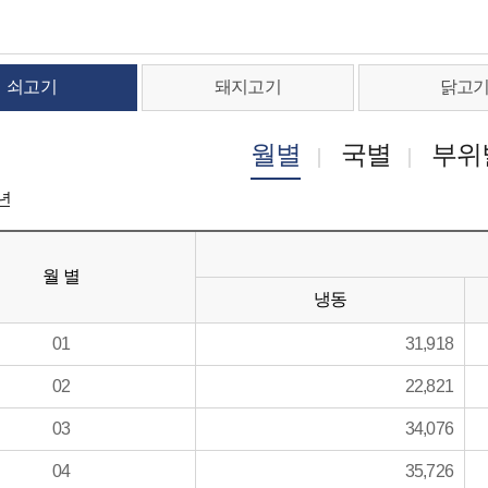
쇠고기
돼지고기
닭고
월별
국별
부위
년
월 별
냉동
01
31,918
02
22,821
03
34,076
04
35,726