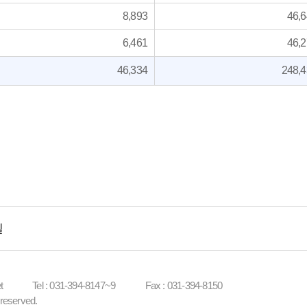
8,893
46,
6,461
46,
46,334
248,
길
t
Tel : 031-394-8147~9
Fax : 031-394-8150
 reserved.