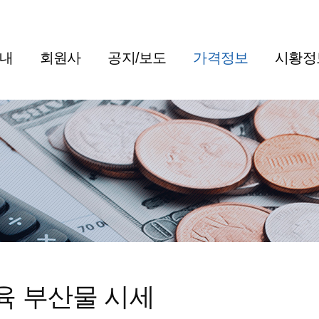
내
회원사
공지/보도
가격정보
시황정
육 부산물 시세