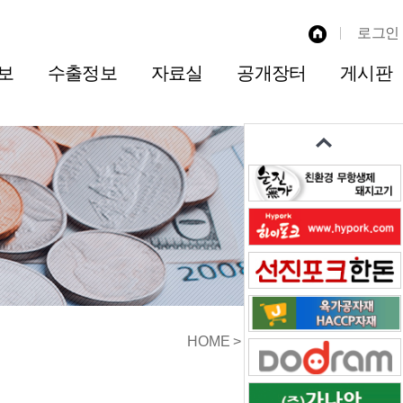
로그인
보
수출정보
자료실
공개장터
게시판
HOME
가격정보
돈육 부산물 