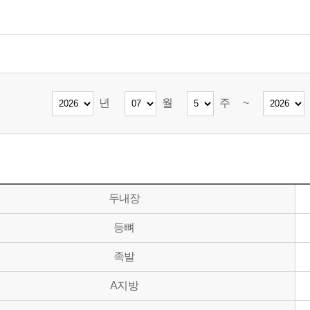
년
월
주
~
두내장
등뼈
족발
A지방