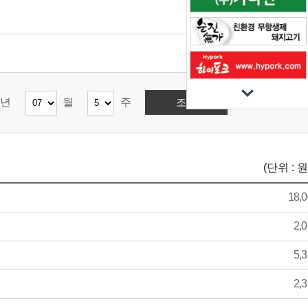
년
월
주
(단위 : 원
18,
2,
5,
2,